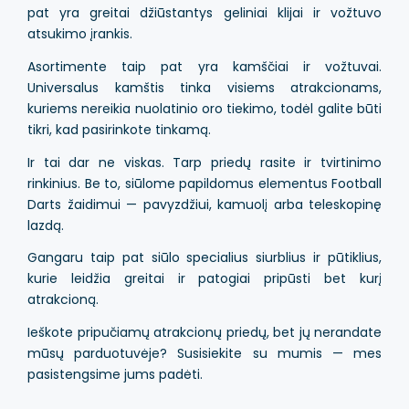
pat yra greitai džiūstantys geliniai klijai ir vožtuvo
atsukimo įrankis.
Asortimente taip pat yra kamščiai ir vožtuvai.
Universalus kamštis tinka visiems atrakcionams,
kuriems nereikia nuolatinio oro tiekimo, todėl galite būti
tikri, kad pasirinkote tinkamą.
Ir tai dar ne viskas. Tarp priedų rasite ir tvirtinimo
rinkinius. Be to, siūlome papildomus elementus Football
Darts žaidimui — pavyzdžiui, kamuolį arba teleskopinę
lazdą.
Gangaru taip pat siūlo specialius siurblius ir pūtiklius,
kurie leidžia greitai ir patogiai pripūsti bet kurį
atrakcioną.
Ieškote pripučiamų atrakcionų priedų, bet jų nerandate
mūsų parduotuvėje? Susisiekite su mumis — mes
pasistengsime jums padėti.