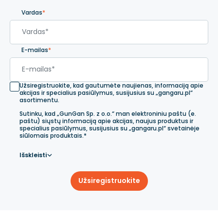
Vardas
*
E-mailas
*
Užsiregistruokite, kad gautumėte naujienas, informaciją apie
akcijas ir specialius pasiūlymus, susijusius su „gangaru.pl“
asortimentu.
Sutinku, kad „GunGan Sp. z o.o.“ man elektroniniu paštu (e.
paštu) siųstų informaciją apie akcijas, naujus produktus ir
specialius pasiūlymus, susijusius su „gangaru.pl“ svetainėje
siūlomais produktais.*
Išskleisti
Užsiregistruokite