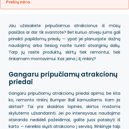
Prekių nėra.
Jau užsisakėte pripučiamus atrakcionus iš mūsų
pasiūlos ar dar tik svarstote? Bet kuriuo atveju jums gali
prireikti papildomų priedų — ypač jei planuojate dažną
naudojimą arba tiesiog norite turėti atsarginių dalių.
Tarp jų rasite produktų, skirtų tiek remontui, tiek
tinkamam montavimui. Kas įeina į šį rinkinį?
Gangaru pripučiamų atrakcionų
priedai
Gangaru pripučiamų atrakcionų priedai apima, be kita
ko, remonto rinkinį Bumper Ball kamuoliams. Kam jis
skirtas? Tai yra skaidrios lopinės, skirtos mažoms
skylutėms užsandarinti. Jei po intensyvaus naudojimo
atsiranda nedideli pažeidimai, galite juos pataisyti iš
karto — nereikia siųsti atrakciono į servisą. Rinkinyje taip