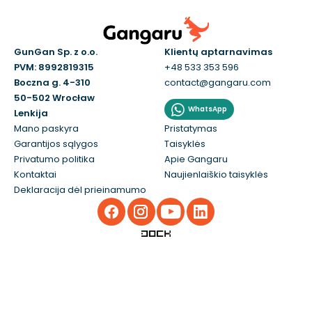
GunGan Sp. z o.o.
Klientų aptarnavimas
PVM: 8992819315
+48 533 353 596
Boczna g. 4-310
contact@gangaru.com
50-502 Wrocław
WhatsApp
Lenkija
Mano paskyra
Pristatymas
Garantijos sąlygos
Taisyklės
Privatumo politika
Apie Gangaru
Kontaktai
Naujienlaiškio taisyklės
Deklaracija dėl prieinamumo