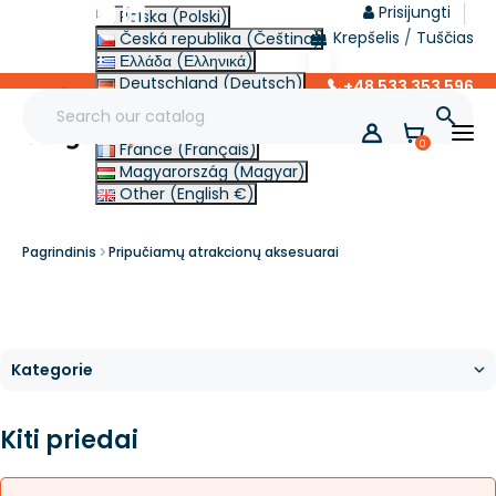
Prisijungti
Polska (Polski)
Krepšelis
/
Tuščias
Česká republika (Čeština)
Ελλάδα (Ελληνικά)
Deutschland (Deutsch)
+48 533 353 596
lt
Italia (Italiano)

Slovensko (Slovenčina)
0
France (Français)
Magyarország (Magyar)
Other (English €)
Pagrindinis
Pripučiamų atrakcionų aksesuarai
Kiti priedai