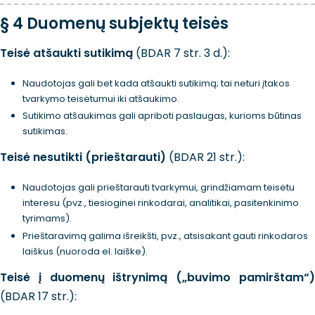
§ 4 Duomenų subjektų teisės
Teisė atšaukti sutikimą
(BDAR 7 str. 3 d.):
Naudotojas gali bet kada atšaukti sutikimą; tai neturi įtakos
tvarkymo teisėtumui iki atšaukimo.
Sutikimo atšaukimas gali apriboti paslaugas, kurioms būtinas
sutikimas.
Teisė nesutikti (prieštarauti)
(BDAR 21 str.):
Naudotojas gali prieštarauti tvarkymui, grindžiamam teisėtu
interesu (pvz., tiesioginei rinkodarai, analitikai, pasitenkinimo
tyrimams).
Prieštaravimą galima išreikšti, pvz., atsisakant gauti rinkodaros
laiškus (nuoroda el. laiške).
Teisė į duomenų ištrynimą („buvimo pamirštam“)
(BDAR 17 str.):