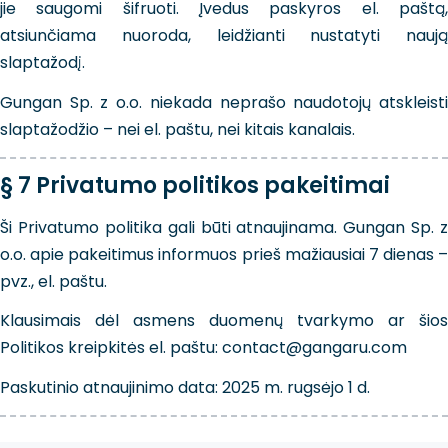
jie saugomi šifruoti. Įvedus paskyros el. paštą,
atsiunčiama nuoroda, leidžianti nustatyti naują
slaptažodį.
Gungan Sp. z o.o. niekada neprašo naudotojų atskleisti
slaptažodžio – nei el. paštu, nei kitais kanalais.
§ 7 Privatumo politikos pakeitimai
Ši Privatumo politika gali būti atnaujinama. Gungan Sp. z
o.o. apie pakeitimus informuos prieš mažiausiai 7 dienas –
pvz., el. paštu.
Klausimais dėl asmens duomenų tvarkymo ar šios
Politikos kreipkitės el. paštu: contact@gangaru.com
Paskutinio atnaujinimo data: 2025 m. rugsėjo 1 d.