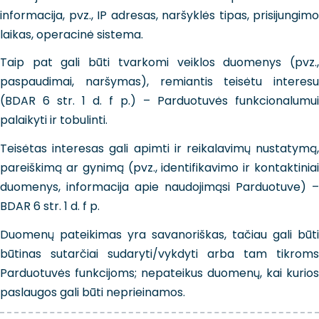
informacija, pvz., IP adresas, naršyklės tipas, prisijungimo
laikas, operacinė sistema.
Taip pat gali būti tvarkomi veiklos duomenys (pvz.,
paspaudimai, naršymas), remiantis teisėtu interesu
(BDAR 6 str. 1 d. f p.) – Parduotuvės funkcionalumui
palaikyti ir tobulinti.
Teisėtas interesas gali apimti ir reikalavimų nustatymą,
pareiškimą ar gynimą (pvz., identifikavimo ir kontaktiniai
duomenys, informacija apie naudojimąsi Parduotuve) –
BDAR 6 str. 1 d. f p.
Duomenų pateikimas yra savanoriškas, tačiau gali būti
būtinas sutarčiai sudaryti/vykdyti arba tam tikroms
Parduotuvės funkcijoms; nepateikus duomenų, kai kurios
paslaugos gali būti neprieinamos.