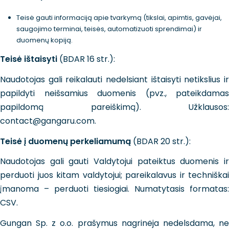
Teisė gauti informaciją apie tvarkymą (tikslai, apimtis, gavėjai,
saugojimo terminai, teisės, automatizuoti sprendimai) ir
duomenų kopiją.
Teisė ištaisyti
(BDAR 16 str.):
Naudotojas gali reikalauti nedelsiant ištaisyti netikslius ir
papildyti neišsamius duomenis (pvz., pateikdamas
papildomą pareiškimą). Užklausos:
contact@gangaru.com.
Teisė į duomenų perkeliamumą
(BDAR 20 str.):
Naudotojas gali gauti Valdytojui pateiktus duomenis ir
perduoti juos kitam valdytojui; pareikalavus ir techniškai
įmanoma – perduoti tiesiogiai. Numatytasis formatas:
CSV.
Gungan Sp. z o.o. prašymus nagrinėja nedelsdama, ne