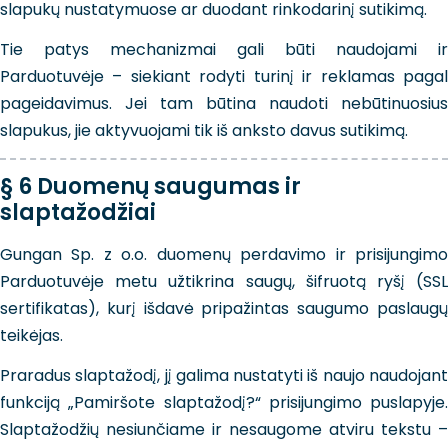
slapukų nustatymuose ar duodant rinkodarinį sutikimą.
Tie patys mechanizmai gali būti naudojami ir
Parduotuvėje – siekiant rodyti turinį ir reklamas pagal
pageidavimus. Jei tam būtina naudoti nebūtinuosius
slapukus, jie aktyvuojami tik iš anksto davus sutikimą.
§ 6 Duomenų saugumas ir
slaptažodžiai
Gungan Sp. z o.o. duomenų perdavimo ir prisijungimo
Parduotuvėje metu užtikrina saugų, šifruotą ryšį (SSL
sertifikatas), kurį išdavė pripažintas saugumo paslaugų
teikėjas.
Praradus slaptažodį, jį galima nustatyti iš naujo naudojant
funkciją „Pamiršote slaptažodį?“ prisijungimo puslapyje.
Slaptažodžių nesiunčiame ir nesaugome atviru tekstu –