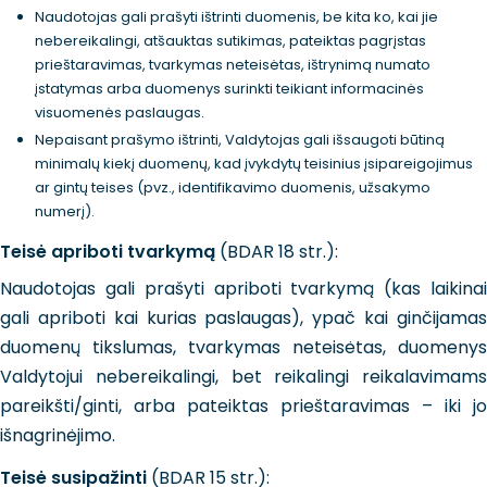
Naudotojas gali prašyti ištrinti duomenis, be kita ko, kai jie
nebereikalingi, atšauktas sutikimas, pateiktas pagrįstas
prieštaravimas, tvarkymas neteisėtas, ištrynimą numato
įstatymas arba duomenys surinkti teikiant informacinės
visuomenės paslaugas.
Nepaisant prašymo ištrinti, Valdytojas gali išsaugoti būtiną
minimalų kiekį duomenų, kad įvykdytų teisinius įsipareigojimus
ar gintų teises (pvz., identifikavimo duomenis, užsakymo
numerį).
Teisė apriboti tvarkymą
(BDAR 18 str.):
Naudotojas gali prašyti apriboti tvarkymą (kas laikinai
gali apriboti kai kurias paslaugas), ypač kai ginčijamas
duomenų tikslumas, tvarkymas neteisėtas, duomenys
Valdytojui nebereikalingi, bet reikalingi reikalavimams
pareikšti/ginti, arba pateiktas prieštaravimas – iki jo
išnagrinėjimo.
Teisė susipažinti
(BDAR 15 str.):