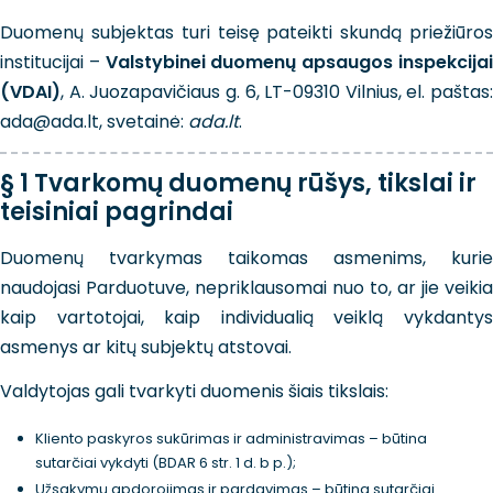
Duomenų subjektas turi teisę pateikti skundą priežiūros
institucijai –
Valstybinei duomenų apsaugos inspekcija
(VDAI)
, A. Juozapavičiaus g. 6, LT-09310 Vilnius, el. paštas:
ada@ada.lt, svetainė:
ada.lt
.
§ 1 Tvarkomų duomenų rūšys, tikslai ir
teisiniai pagrindai
Duomenų tvarkymas taikomas asmenims, kurie
naudojasi Parduotuve, nepriklausomai nuo to, ar jie veikia
kaip vartotojai, kaip individualią veiklą vykdantys
asmenys ar kitų subjektų atstovai.
Valdytojas gali tvarkyti duomenis šiais tikslais:
Kliento paskyros sukūrimas ir administravimas – būtina
sutarčiai vykdyti (BDAR 6 str. 1 d. b p.);
Užsakymų apdorojimas ir pardavimas – būtina sutarčiai