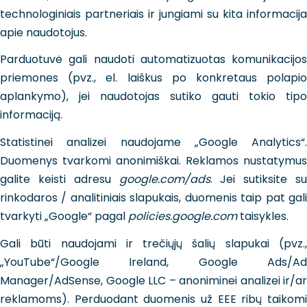
technologiniais partneriais ir jungiami su kita informacija
apie naudotojus.
Parduotuvė gali naudoti automatizuotas komunikacijos
priemones (pvz., el. laiškus po konkretaus polapio
aplankymo), jei naudotojas sutiko gauti tokio tipo
informaciją.
Statistinei analizei naudojame „Google Analytics“.
Duomenys tvarkomi anonimiškai. Reklamos nustatymus
galite keisti adresu
google.com/ads
. Jei sutiksite su
rinkodaros / analitiniais slapukais, duomenis taip pat gali
tvarkyti „Google“ pagal
policies.google.com
taisykles.
Gali būti naudojami ir trečiųjų šalių slapukai (pvz.,
„YouTube“/Google Ireland, Google Ads/Ad
Manager/AdSense, Google LLC – anoniminei analizei ir/ar
reklamoms). Perduodant duomenis už EEE ribų taikomi