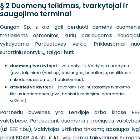
§ 2 Duomenų teikimas, tvarkytojai ir
saugojimo terminai
Gungan Sp. z o.o. gali perduoti asmens duomenis
tretiesiems asmenims, kurių paslaugomis naudojasi
vykdydama Parduotuvės veiklą. Priklausomai nuo
sutartinių santykių, tai gali būti:
duomenų tvarkytojai
– veikiantys tik Valdytojo nurodymu
(pvz., talpinimo (hosting) paslaugos, buhalterija, analitikos ir
rinkodaros sistemos, IT palaikymas);
atskirieji valdytojai
– savarankiškai nustatantys tvarkymo
tikslus ir priemones (pvz., bankai ir mokėjimų operatoriai,
vežėjai).
Partnerių buveinės yra Lenkijoje arba kitose EEE
valstybėse. Perduodant duomenis į trečiąsias valstybes
(už EEE ribų), Valdytojas užtikrina tinkamą apsaugos lygį
pagal BDAR 44 str. ir kt., visų pirma taikydamas Europos