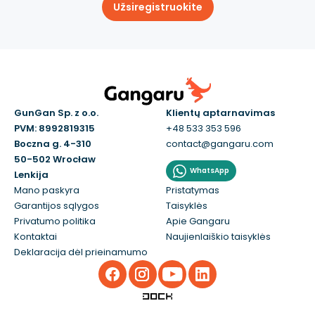
Užsiregistruokite
GunGan Sp. z o.o.
Klientų aptarnavimas
PVM: 8992819315
+48 533 353 596
Boczna g. 4-310
contact@gangaru.com
50-502 Wrocław
WhatsApp
Lenkija
Mano paskyra
Pristatymas
Garantijos sąlygos
Taisyklės
Privatumo politika
Apie Gangaru
Kontaktai
Naujienlaiškio taisyklės
Deklaracija dėl prieinamumo