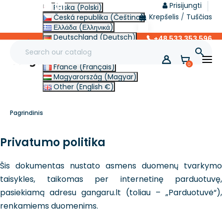
Prisijungti
Polska (Polski)
Krepšelis
/
Tuščias
Česká republika (Čeština)
Ελλάδα (Ελληνικά)
Deutschland (Deutsch)
+48 533 353 596
lt
Italia (Italiano)

Slovensko (Slovenčina)
0
France (Français)
Magyarország (Magyar)
Other (English €)
Pagrindinis
Privatumo politika
Šis dokumentas nustato asmens duomenų tvarkymo
taisykles, taikomas per internetinę parduotuvę,
pasiekiamą adresu gangaru.lt (toliau – „Parduotuvė“),
renkamiems duomenims.