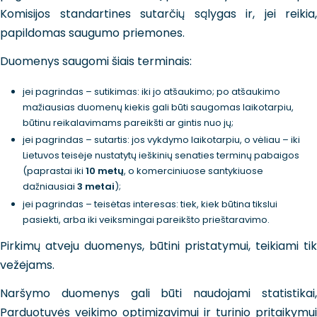
Komisijos standartines sutarčių sąlygas ir, jei reikia,
papildomas saugumo priemones.
Duomenys saugomi šiais terminais:
jei pagrindas – sutikimas: iki jo atšaukimo; po atšaukimo
mažiausias duomenų kiekis gali būti saugomas laikotarpiu,
būtinu reikalavimams pareikšti ar gintis nuo jų;
jei pagrindas – sutartis: jos vykdymo laikotarpiu, o vėliau – iki
Lietuvos teisėje nustatytų ieškinių senaties terminų pabaigos
(paprastai iki
10 metų
, o komerciniuose santykiuose
dažniausiai
3 metai
);
jei pagrindas – teisėtas interesas: tiek, kiek būtina tikslui
pasiekti, arba iki veiksmingai pareikšto prieštaravimo.
Pirkimų atveju duomenys, būtini pristatymui, teikiami tik
vežėjams.
Naršymo duomenys gali būti naudojami statistikai,
Parduotuvės veikimo optimizavimui ir turinio pritaikymui