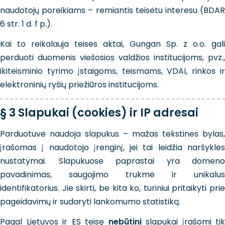
naudotojų poreikiams – remiantis teisėtu interesu (BDAR
6 str. 1 d. f p.).
Kai to reikalauja teisės aktai, Gungan Sp. z o.o. gali
perduoti duomenis viešosios valdžios institucijoms, pvz.,
ikiteisminio tyrimo įstaigoms, teismams, VDAI, rinkos ir
elektroninių ryšių priežiūros institucijoms.
§ 3 Slapukai (cookies) ir IP adresai
Parduotuvė naudoja slapukus – mažas tekstines bylas,
įrašomas į naudotojo įrenginį, jei tai leidžia naršyklės
nustatymai. Slapukuose paprastai yra domeno
pavadinimas, saugojimo trukmė ir unikalus
identifikatorius. Jie skirti, be kita ko, turiniui pritaikyti prie
pageidavimų ir sudaryti lankomumo statistiką.
Pagal Lietuvos ir ES teisę
nebūtini
slapukai įrašomi tik