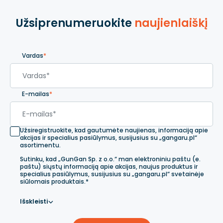
Užsiprenumeruokite
naujienlaiškį
Vardas
*
E-mailas
*
Užsiregistruokite, kad gautumėte naujienas, informaciją apie
akcijas ir specialius pasiūlymus, susijusius su „gangaru.pl“
asortimentu.
Sutinku, kad „GunGan Sp. z o.o.“ man elektroniniu paštu (e.
paštu) siųstų informaciją apie akcijas, naujus produktus ir
specialius pasiūlymus, susijusius su „gangaru.pl“ svetainėje
siūlomais produktais.*
Išskleisti