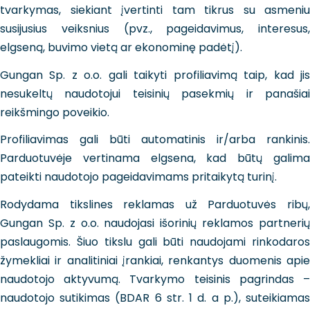
tvarkymas, siekiant įvertinti tam tikrus su asmeniu
susijusius veiksnius (pvz., pageidavimus, interesus,
elgseną, buvimo vietą ar ekonominę padėtį).
Gungan Sp. z o.o. gali taikyti profiliavimą taip, kad jis
nesukeltų naudotojui teisinių pasekmių ir panašiai
reikšmingo poveikio.
Profiliavimas gali būti automatinis ir/arba rankinis.
Parduotuvėje vertinama elgsena, kad būtų galima
pateikti naudotojo pageidavimams pritaikytą turinį.
Rodydama tikslines reklamas už Parduotuvės ribų,
Gungan Sp. z o.o. naudojasi išorinių reklamos partnerių
paslaugomis. Šiuo tikslu gali būti naudojami rinkodaros
žymekliai ir analitiniai įrankiai, renkantys duomenis apie
naudotojo aktyvumą. Tvarkymo teisinis pagrindas –
naudotojo sutikimas (BDAR 6 str. 1 d. a p.), suteikiamas