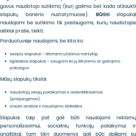
gavus naudotojo sutikimą (kurį galima bet kada atšaukti
slapukų banerio nustatymuose).
Būtini
slapukai
naudojami be sutikimo tik paslaugoms, kurių naudotojas
aiškiai prašė, teikti.
Parduotuvėje naudojami, be kita ko:
sesijos slapukai – ištrinami uždarius naršyklę;
ilgalaikiai slapukai – saugomi iki jų ištrynimo ar galiojimo
pabaigos.
Mūsų slapukų tikslai:
naudotojų sesijų palaikymas ir autentifikavimas
(prisijungimas);
srauto analizė ir naudojimo statistika.
Slapukai taip pat gali būti naudojami reklamų
personalizavimui, socialinių funkcijų palaikymui ir
analitikai; tam tikri duomenys gali būti dalijami su