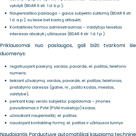
vykdyti (BDAR 6 str. 1 d. b p.);
Naujienlaiškio paslauga – gavus subjekto sutikimą (BDAR 6 str.
1 d. a p.), su teise bet kada jį atšaukti;
Kontaktinės formos administravimas – Valdytojo teisėtas
interesas atsakyti į užklausas (BDAR 6 str. 1 d. f p.).
Priklausomai nuo paslaugos, gali būti tvarkomi šie
duomenys:
registruojant paskyrą: vardas, pavardė, el. paštas, telefono
numeris;
teikiant užsakymą: vardas, pavardė, el. paštas, telefonas,
pristatymo adresas (gatvė, nr., pašto kodas, miestas,
valstybė);
perkant kaip verslo subjektui: papildomai – įmonės
pavadinimas ir PVM (PVM mokėtojo) kodas;
užsisakant naujienlaiškį: el. paštas;
naudojant kontaktinę formą: el. paštas ir užklausos turinys.
Naudojantis Parduotuve automatiškai kaupiama techninė