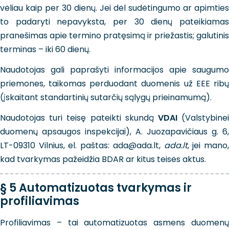
vėliau kaip per 30 dienų. Jei dėl sudėtingumo ar apimties
to padaryti nepavyksta, per 30 dienų pateikiamas
pranešimas apie termino pratęsimą ir priežastis; galutinis
terminas – iki 60 dienų.
Naudotojas gali paprašyti informacijos apie saugumo
priemones, taikomas perduodant duomenis už EEE ribų
(įskaitant standartinių sutarčių sąlygų prieinamumą).
Naudotojas turi teisę pateikti skundą
VDAI
(Valstybine
duomenų apsaugos inspekcijai), A. Juozapavičiaus g. 6,
LT-09310 Vilnius, el. paštas: ada@ada.lt,
ada.lt
, jei mano
kad tvarkymas pažeidžia BDAR ar kitus teisės aktus.
§ 5 Automatizuotas tvarkymas ir
profiliavimas
Profiliavimas – tai automatizuotas asmens duomenų