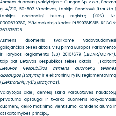
Asmens duomenų valdytojas – Gungan Sp. z o.o., Boczna
g. 4/310, 50-502 Vroclavas, Lenkija. Bendrovė įtraukta į
Lenkijos nacionalinį teismų registrą (KRS) Nr.
0000679280, PVM mokėtojo kodas: PL8992819315, REGON:
367335325.
Asmens duomenis tvarkome vadovaudamiesi
galiojančiais teisės aktais, visų pirma Europos Parlamento
ir Tarybos Reglamentu (ES) 2016/679 („BDAR/GDPR“),
taip pat Lietuvos Respublikos teisės aktais – įskaitant
Lietuvos Respublikos asmens duomenų teisinės
apsaugos įstatymą
ir elektroninių ryšių reglamentavim
(
Elektroninių ryšių įstatymas
).
Valdytojas didelį dėmesį skiria Parduotuvės naudotojų
privatumo apsaugai ir tvarko duomenis laikydamasis
duomenų kiekio mažinimo, vientisumo, konfidencialumo ir
atskaitomybės principų.