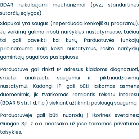
BDAR reikalaujami mechanizmai (pvz., standartinės
sutarčių sąlygos).
Slapukai yra saugūs (neperduoda kenkėjiškų programų).
Jų veikimą galima riboti naršyklės nustatymuose, tačiau
tai gali paveikti kai kurių Parduotuvės funkcijų
prieinamumą. Kaip keisti nustatymus, rasite naršyklių
gamintojų pagalbos puslapiuose.
Parduotuvė gali rinkti IP adresus klaidoms diagnozuoti,
srautui analizuoti, saugumui ir piktnaudžiavimų
nustatymui. Kadangi IP gali būti laikomas asmens
duomenimis, jis tvarkomas remiantis teisėtu interesu
(BDAR 6 str. 1 d. f p.) siekiant užtikrinti paslaugų saugumą.
Parduotuvėje gali būti nuorodų į išorines svetaines;
Gungan Sp. z o.o. neatsako už jose taikomas privatumo
taisykles.