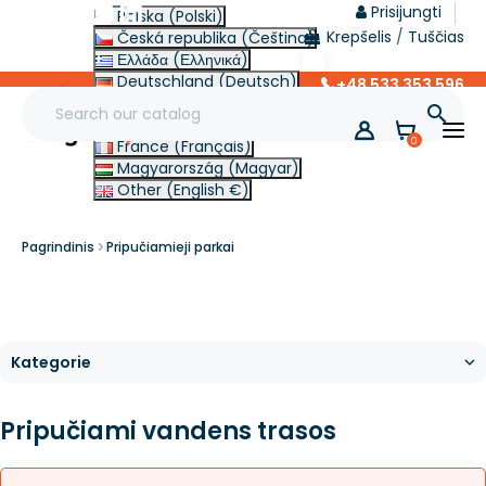
Prisijungti
Polska (Polski)
Krepšelis
/
Tuščias
Česká republika (Čeština)
Ελλάδα (Ελληνικά)
Deutschland (Deutsch)
+48 533 353 596
lt
Italia (Italiano)

Slovensko (Slovenčina)
0
France (Français)
Magyarország (Magyar)
Other (English €)
Pagrindinis
Pripučiamieji parkai
Pripučiami vandens trasos