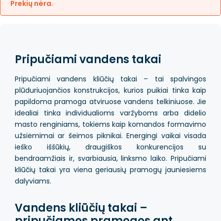
Prekių nėra.
Pripučiami vandens takai
Pripučiami vandens kliūčių takai – tai spalvingos
plūduriuojančios konstrukcijos, kurios puikiai tinka kaip
papildoma pramoga atviruose vandens telkiniuose. Jie
idealiai tinka individualioms varžyboms arba didelio
masto renginiams, tokiems kaip komandos formavimo
užsiėmimai ar šeimos piknikai. Energingi vaikai visada
ieško iššūkių, draugiškos konkurencijos su
bendraamžiais ir, svarbiausia, linksmo laiko. Pripučiami
kliūčių takai yra viena geriausių pramogų jauniesiems
dalyviams.
Vandens kliūčių takai –
pripučiamos pramogos ant