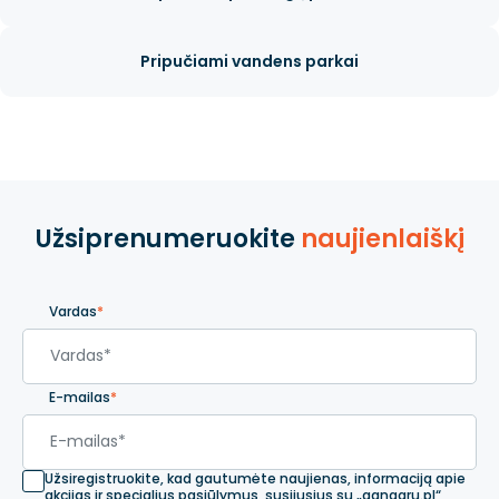
Pripučiami vandens parkai
Užsiprenumeruokite
naujienlaiškį
Vardas
*
E-mailas
*
Užsiregistruokite, kad gautumėte naujienas, informaciją apie
akcijas ir specialius pasiūlymus, susijusius su „gangaru.pl“