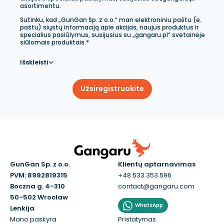
asortimentu.
Sutinku, kad „GunGan Sp. z o.o.“ man elektroniniu paštu (e.
paštu) siųstų informaciją apie akcijas, naujus produktus ir
specialius pasiūlymus, susijusius su „gangaru.pl“ svetainėje
siūlomais produktais.*
Išskleisti
Užsiregistruokite
GunGan Sp. z o.o.
Klientų aptarnavimas
PVM: 8992819315
+48 533 353 596
Boczna g. 4-310
contact@gangaru.com
50-502 Wrocław
WhatsApp
Lenkija
Mano paskyra
Pristatymas