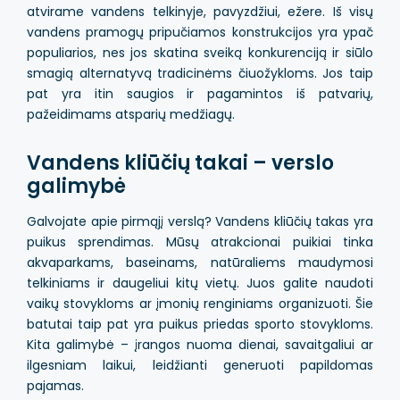
atvirame vandens telkinyje, pavyzdžiui, ežere. Iš visų
vandens pramogų pripučiamos konstrukcijos yra ypač
populiarios, nes jos skatina sveiką konkurenciją ir siūlo
smagią alternatyvą tradicinėms čiuožykloms. Jos taip
pat yra itin saugios ir pagamintos iš patvarių,
pažeidimams atsparių medžiagų.
Vandens kliūčių takai – verslo
galimybė
Galvojate apie pirmąjį verslą? Vandens kliūčių takas yra
puikus sprendimas. Mūsų atrakcionai puikiai tinka
akvaparkams, baseinams, natūraliems maudymosi
telkiniams ir daugeliui kitų vietų. Juos galite naudoti
vaikų stovykloms ar įmonių renginiams organizuoti. Šie
batutai taip pat yra puikus priedas sporto stovykloms.
Kita galimybė – įrangos nuoma dienai, savaitgaliui ar
ilgesniam laikui, leidžianti generuoti papildomas
pajamas.