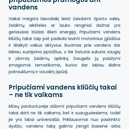
vandens
Vaikai mėgsta laisvalaikį leisti žaisdami. Sporto salės,
žaidimų aikštelės ar lauko renginiai dažnai yra
geriausias būdas išlieti energiją. Pripučiami vandens
kliūčių takai taip pat padeda lavinti motorinius įgūdžius
ir išlaikyti vaikus aktyvius. Buvimas prie vandens dar
labiau sustiprina įspūdžius, o šie batutai sukuria saugią
ir įdomią žaidimų aplinką. Daugelis jų pasižymi
smagiomis tematikomis, kurios dar labiau didina
patrauklumą ir vizualinį įspūdį.
Pripučiami vandens kliūčių takai
– ne tik vaikams
Mūsų parduotuvėje siūlomi pripučiami vandens kliūčių
takai skirti ne tik vaikams, bet ir suaugusiesiems, todėl
jie yra labai universalūs. Priklausomai nuo pasirinkto
dydžio, vandens taką galima įrengti baseine arba