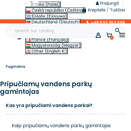
Prisijungti
Polska (Polski)
Krepšelis
/
Tuščias
Česká republika (Čeština)
Ελλάδα (Ελληνικά)
Deutschland (Deutsch)
+48 533 353 596
lt
Italia (Italiano)

Slovensko (Slovenčina)
0
France (Français)
Magyarország (Magyar)
Other (English €)
Pagrindinis
Pripučiamų vandens parkų
gamintojas
Kas yra pripučiami vandens parkai?
Kaip pripučiamų vandens parkų gamintojas