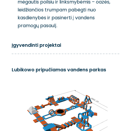
mėgautis poilsiu ir linksmybėmis – oazės,
leidžiančios trumpam pabėgti nuo
kasdienybės ir pasinerti į vandens
pramogų pasaulį.
Lubikowskie
Polanica-Zdrój
Polkowice
Wrocław
Jelcz Laskowice
Gwizdówka
Januszkowice
Łopatki
Osieczek
Blizno
Częstochowa
Lidzbark
Lubianka
Įgyvendinti projektai
Lubikowo pripučiamas vandens parkas