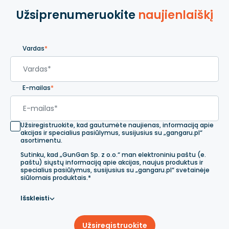
Užsiprenumeruokite
naujienlaiškį
Vardas
*
E-mailas
*
Užsiregistruokite, kad gautumėte naujienas, informaciją apie
akcijas ir specialius pasiūlymus, susijusius su „gangaru.pl“
asortimentu.
Sutinku, kad „GunGan Sp. z o.o.“ man elektroniniu paštu (e.
paštu) siųstų informaciją apie akcijas, naujus produktus ir
specialius pasiūlymus, susijusius su „gangaru.pl“ svetainėje
siūlomais produktais.*
Išskleisti
Užsiregistruokite