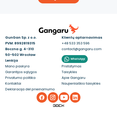
GunGan Sp. z o.o.
Klientų aptarnavimas
PVM: 8992819315
+48 533 353 596
Boczna g. 4-310
contact@gangaru.com
50-502 Wrocław
WhatsApp
Lenkija
Mano paskyra
Pristatymas
Garantijos sąlygos
Taisyklės
Privatumo politika
Apie Gangaru
Kontaktai
Naujienlaiškio taisyklės
Deklaracija dėl prieinamumo