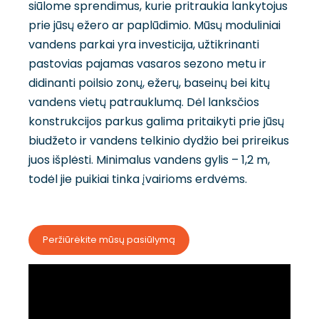
siūlome sprendimus, kurie pritraukia lankytojus
prie jūsų ežero ar paplūdimio. Mūsų moduliniai
vandens parkai yra investicija, užtikrinanti
pastovias pajamas vasaros sezono metu ir
didinanti poilsio zonų, ežerų, baseinų bei kitų
vandens vietų patrauklumą. Dėl lanksčios
konstrukcijos parkus galima pritaikyti prie jūsų
biudžeto ir vandens telkinio dydžio bei prireikus
juos išplėsti. Minimalus vandens gylis – 1,2 m,
todėl jie puikiai tinka įvairioms erdvėms.
Peržiūrėkite mūsų pasiūlymą