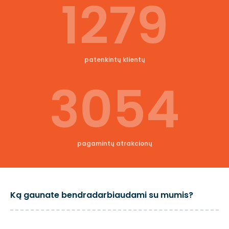
1279
patenkintų klientų
3054
pagamintų atrakcionų
Ką gaunate bendradarbiaudami su mumis?