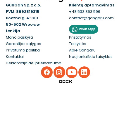
GunGan Sp. z o.o.
Klientų aptarnavimas
PVM: 8992819315
+48 533 353 596
Boczna g. 4-310
contact@gangaru.com
50-502 Wrocław
WhatsApp
Lenkija
Mano paskyra
Pristatymas
Garantijos sąlygos
Taisyklės
Privatumo politika
Apie Gangaru
Kontaktai
Naujienlaiškio taisyklės
Deklaracija dėl prieinamumo