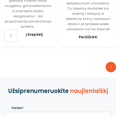
pasaulį. Puikiai tinka
bezpiecznym otoczeniu.
mugėms, gimtadieniams
To idealny dodatek na
ir įvairiems lauko
eventy i festyny w
renginiams – šis
plenerze, który zachwyci
pripučiamas atrakcionas
dzieci i przyniesie wiele
suteiks...
uśmiechu na ich twarze!
Į krepšelį
Peržiūrėti
1
Užsiprenumeruokite
naujienlaiškį
Vardas
*