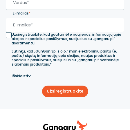
E-mailas
*
Užsiregistruokite, kad gautumėte naujienas, informaciją apie
akcijas ir specialius pasiūlymus, susijusius su „gangaru.pl“
asortimentu.
Sutinku, kad „GunGan Sp. z o.o.“ man elektroniniu paštu (e.
paštu) siųstų informaciją apie akcijas, naujus produktus ir
specialius pasiūlymus, susijusius su „gangaru.pl“ svetainėje
siūlomais produktais.*
Išskleisti
Užsiregistruokite