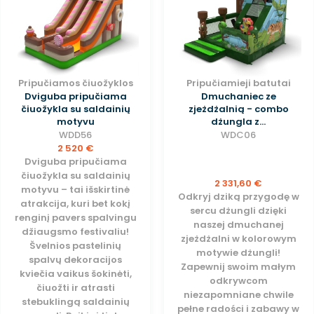
Pripučiamos čiuožyklos
Pripučiamieji batutai
Dviguba pripučiama
Dmuchaniec ze
čiuožykla su saldainių
zjeżdżalnią - combo
motyvu
dżungla z...
WDD56
WDC06
2 520 €
Dviguba pripučiama
čiuožykla su saldainių
2 331,60 €
motyvu – tai išskirtinė
Odkryj dziką przygodę w
atrakcija, kuri bet kokį
sercu dżungli dzięki
renginį pavers spalvingu
naszej dmuchanej
džiaugsmo festivaliu!
zjeżdżalni w kolorowym
Švelnios pastelinių
motywie dżungli!
spalvų dekoracijos
Zapewnij swoim małym
kviečia vaikus šokinėti,
odkrywcom
čiuožti ir atrasti
niezapomniane chwile
stebuklingą saldainių
pełne radości i zabawy w