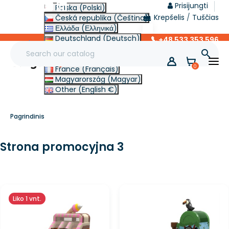
Prisijungti
Polska (Polski)
Krepšelis
/
Tuščias
Česká republika (Čeština)
Ελλάδα (Ελληνικά)
Deutschland (Deutsch)
+48 533 353 596
lt
Italia (Italiano)

Slovensko (Slovenčina)
0
France (Français)
Magyarország (Magyar)
Other (English €)
Pagrindinis
Strona promocyjna 3
Liko 1 vnt.